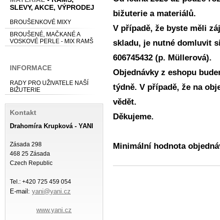
SLEVY, AKCE, VÝPRODEJ
bižuterie a materiálů.
BROUŠENKOVÉ MIXY
V případě, že byste měli z
BROUŠENÉ, MAČKANÉ A
VOSKOVÉ PERLE - MIX RAMŠ
skladu, je nutné domluvit s
606745432 (p. Müllerová).
INFORMACE
Objednávky z eshopu budem
RADY PRO UŽIVATELE NAŠÍ
týdně. V případě, že na ob
BIŽUTERIE
vědět.
Kontakt
Děkujeme.
Drahomíra Krupková - YANI
Zásada 298
Minimální hodnota objednáv
468 25 Zásada
Czech Republic
Tel.: +420 725 459 054
E-mail:
yani@yani.cz
www.yani.cz