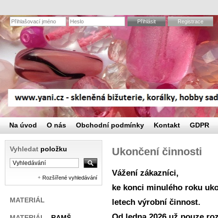
Přihlásit
Registrace
Na úvod
O nás
Obchodní podmínky
Kontakt
GDPR
Vyhledat
položku
Ukončení činnosti
Vážení zákazníci,
Rozšířené vyhledávání
ke konci minulého roku uko
MATERIÁL
letech výrobní činnost.
Od ledna 2026 už pouze r
MATERIÁL
- RAMŠ,