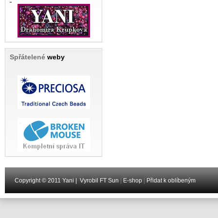
Spřátelené
weby
Copyright © 2011 Yani |
Vyrobil FT Sun
|
E-shop
|
Přidat k oblíbeným