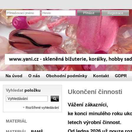
Přihlásit
Registrace
Na úvod
O nás
Obchodní podmínky
Kontakt
GDPR
Vyhledat
položku
Ukončení činnosti
Vážení zákazníci,
Rozšířené vyhledávání
ke konci minulého roku uko
MATERIÁL
letech výrobní činnost.
Od ledna 2026 už pouze r
MATERIÁL
- RAMŠ,