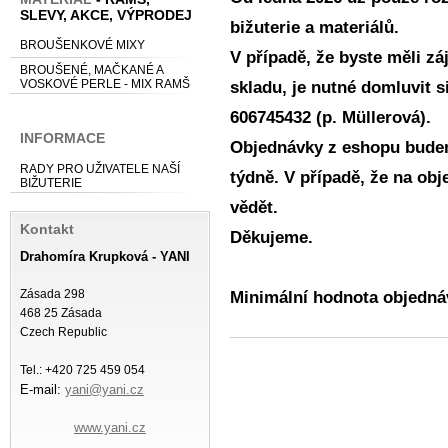
SLEVY, AKCE, VÝPRODEJ
bižuterie a materiálů.
BROUŠENKOVÉ MIXY
V případě, že byste měli z
BROUŠENÉ, MAČKANÉ A
VOSKOVÉ PERLE - MIX RAMŠ
skladu, je nutné domluvit s
606745432 (p. Müllerová).
INFORMACE
Objednávky z eshopu budem
RADY PRO UŽIVATELE NAŠÍ
týdně. V případě, že na ob
BIŽUTERIE
vědět.
Kontakt
Děkujeme.
Drahomíra Krupková - YANI
Zásada 298
Minimální hodnota objednáv
468 25 Zásada
Czech Republic
Tel.: +420 725 459 054
E-mail:
yani@yani.cz
www.yani.cz