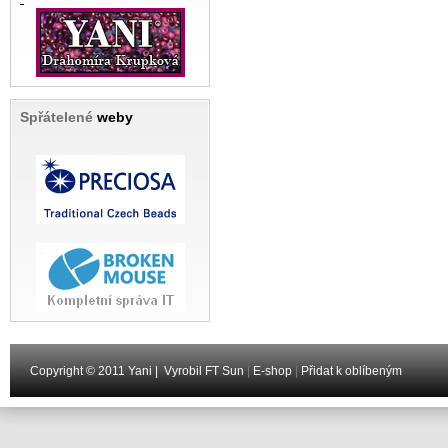
Spřátelené
weby
Copyright © 2011 Yani |
Vyrobil FT Sun
|
E-shop
|
Přidat k oblíbeným