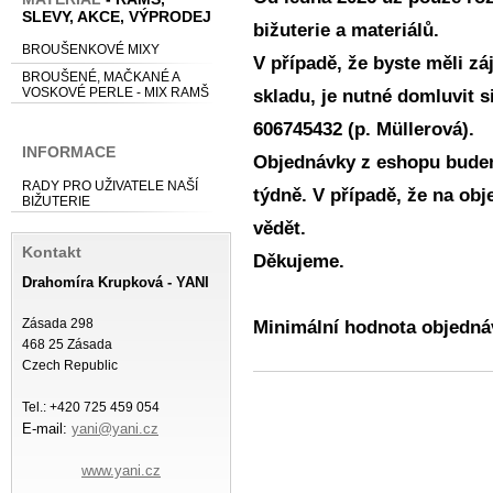
SLEVY, AKCE, VÝPRODEJ
bižuterie a materiálů.
BROUŠENKOVÉ MIXY
V případě, že byste měli z
BROUŠENÉ, MAČKANÉ A
VOSKOVÉ PERLE - MIX RAMŠ
skladu, je nutné domluvit s
606745432 (p. Müllerová).
INFORMACE
Objednávky z eshopu budem
RADY PRO UŽIVATELE NAŠÍ
týdně. V případě, že na ob
BIŽUTERIE
vědět.
Kontakt
Děkujeme.
Drahomíra Krupková - YANI
Zásada 298
Minimální hodnota objednáv
468 25 Zásada
Czech Republic
Tel.: +420 725 459 054
E-mail:
yani@yani.cz
www.yani.cz