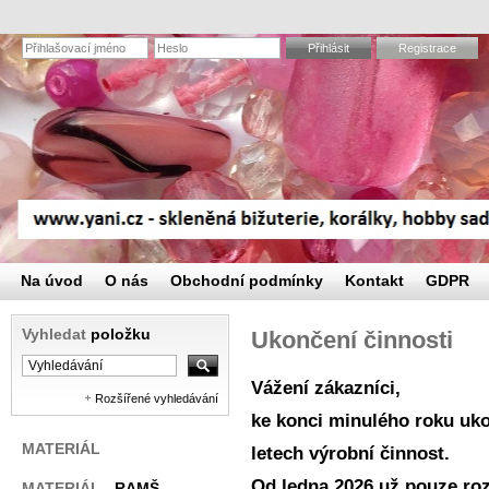
Přihlásit
Registrace
Na úvod
O nás
Obchodní podmínky
Kontakt
GDPR
Vyhledat
položku
Ukončení činnosti
Vážení zákazníci,
Rozšířené vyhledávání
ke konci minulého roku uko
MATERIÁL
letech výrobní činnost.
Od ledna 2026 už pouze r
MATERIÁL
- RAMŠ,