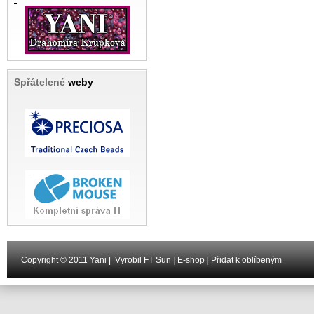
Spřátelené
weby
Copyright © 2011 Yani |
Vyrobil FT Sun
|
E-shop
|
Přidat k oblíbeným