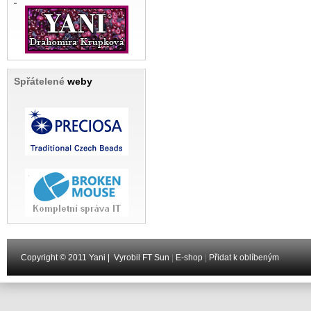
Spřátelené
weby
Copyright © 2011 Yani |
Vyrobil FT Sun
|
E-shop
|
Přidat k oblíbeným