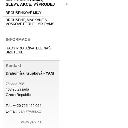
«
SLEVY, AKCE, VÝPRODEJ
BROUŠENKOVÉ MIXY
BROUŠENÉ, MAČKANÉ A
VOSKOVÉ PERLE - MIX RAMŠ
INFORMACE
RADY PRO UŽIVATELE NAŠÍ
BIŽUTERIE
Kontakt
Drahomíra Krupková - YANI
Zásada 298
468 25 Zásada
Czech Republic
Tel.: +420 725 459 054
E-mail:
yani@yani.cz
www.yani.cz