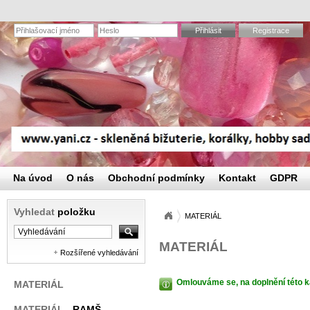
Přihlásit
Registrace
Na úvod
O nás
Obchodní podmínky
Kontakt
GDPR
Vyhledat
položku
MATERIÁL
MATERIÁL
Rozšířené vyhledávání
Omlouváme se, na doplnění této k
MATERIÁL
MATERIÁL
- RAMŠ,