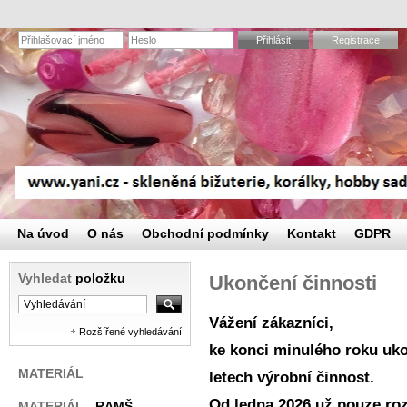
Přihlásit
Registrace
Na úvod
O nás
Obchodní podmínky
Kontakt
GDPR
Vyhledat
položku
Ukončení činnosti
Vážení zákazníci,
Rozšířené vyhledávání
ke konci minulého roku uko
MATERIÁL
letech výrobní činnost.
Od ledna 2026 už pouze r
MATERIÁL
- RAMŠ,