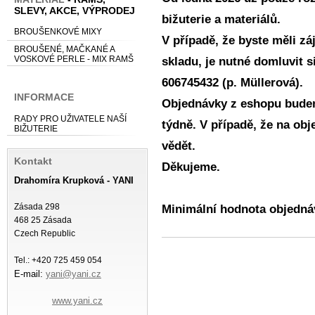
SLEVY, AKCE, VÝPRODEJ
bižuterie a materiálů.
BROUŠENKOVÉ MIXY
V případě, že byste měli z
BROUŠENÉ, MAČKANÉ A
VOSKOVÉ PERLE - MIX RAMŠ
skladu, je nutné domluvit s
606745432 (p. Müllerová).
INFORMACE
Objednávky z eshopu budem
RADY PRO UŽIVATELE NAŠÍ
týdně. V případě, že na ob
BIŽUTERIE
vědět.
Kontakt
Děkujeme.
Drahomíra Krupková - YANI
Zásada 298
Minimální hodnota objednáv
468 25 Zásada
Czech Republic
Tel.: +420 725 459 054
E-mail:
yani@yani.cz
www.yani.cz