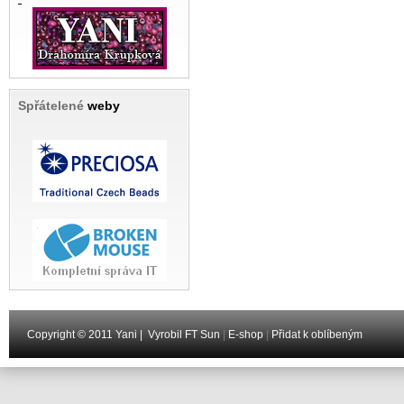
Spřátelené
weby
Copyright © 2011 Yani |
Vyrobil FT Sun
|
E-shop
|
Přidat k oblíbeným